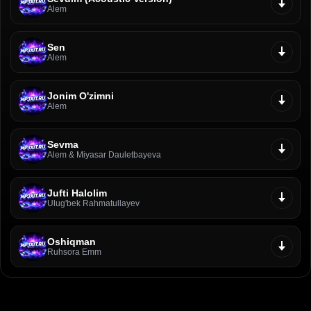
Alem
Sen
Alem
Jonim O'zimni
Alem
Sevma
Alem & Miyasar Dauletbayeva
Jufti Halolim
Ulug'bek Rahmatullayev
Oshiqman
Ruhsora Emm