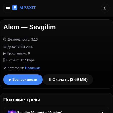
Alem — Sevgilim
⏱ Длительность:
3:13
📅 Дата:
30.04.2026
▶ Прослушано:
0
🎚 Битрейт:
157 kbps
Новинки
🎵 Категория:
⬇ Скачать (3.69 MB)
▶ Воспроизвести
Похожие треки
Sevdim (Acoustic Version)