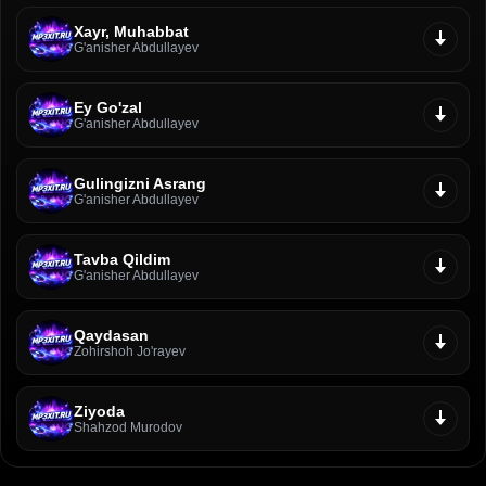
Xayr, Muhabbat
G'anisher Abdullayev
Ey Go'zal
G'anisher Abdullayev
Gulingizni Asrang
G'anisher Abdullayev
Tavba Qildim
G'anisher Abdullayev
Qaydasan
Zohirshoh Jo'rayev
Ziyoda
Shahzod Murodov