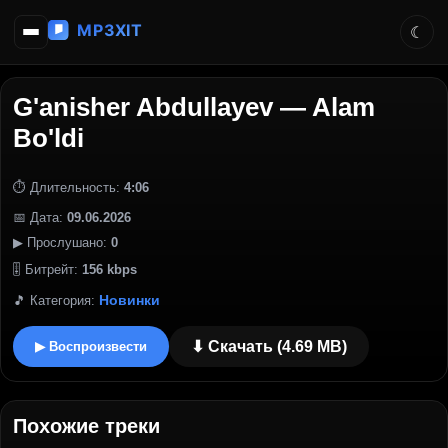
G'anisher Abdullayev — Alam
Bo'ldi
⏱ Длительность:
4:06
📅 Дата:
09.06.2026
▶ Прослушано:
0
🎚 Битрейт:
156 kbps
Новинки
🎵 Категория:
⬇ Скачать (4.69 MB)
▶ Воспроизвести
Похожие треки