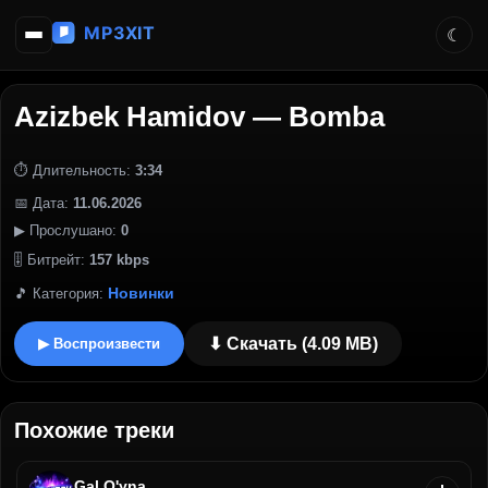
Azizbek Hamidov — Bomba
⏱ Длительность:
3:34
📅 Дата:
11.06.2026
▶ Прослушано:
0
🎚 Битрейт:
157 kbps
Новинки
🎵 Категория:
⬇ Скачать (4.09 MB)
▶ Воспроизвести
Похожие треки
Gal O'yna