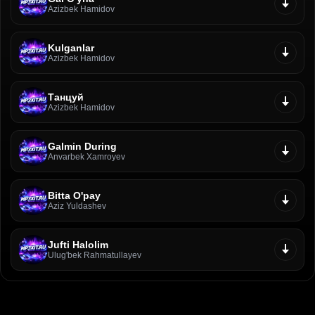
Azizbek Hamidov
Kulganlar
Azizbek Hamidov
Танцуй
Azizbek Hamidov
Galmin During
Anvarbek Xamroyev
Bitta O'pay
Aziz Yuldashev
Jufti Halolim
Ulug'bek Rahmatullayev